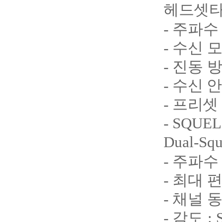
헤드셋타
-
주파수
-
수신 
-
진동 
-
수신 
-
프리셋
- SQUE
Dual-Squ
-
주파수
-
최대 
-
채널 
-
감도
: