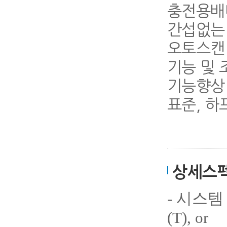
충전용배터
간섭없는
오토스캔 
기능 및 조
기능향상 
표준, 하
상세스
-
시스템
(T)
, or