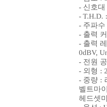
-
신호대
- T.H.D.
-
주파수
-
출력 
-
출력 
0dBV, U
-
전원 
-
외형
:
-
중량
:
벨트마
헤드셋