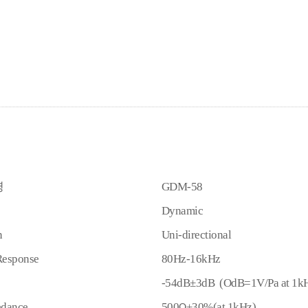
명
GDM-58
Dynamic
n
Uni-directional
Response
80Hz-16kHz
-54dB±3dB (OdB=1V/Pa at 1k
edance
500
±30%(at 1kHz)
Ω