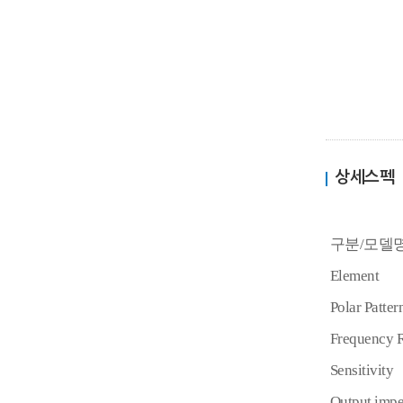
상세스펙
구분/모델
Element
Polar Patter
Frequency 
Sensitivity
Output imp