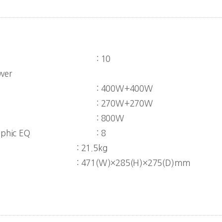
:
10
wer
:
400W+400W
:
270W+270W
:
800W
aphic EQ
:
8
:
21.5k
g
:
471(W)×285(H)×275(D)mm