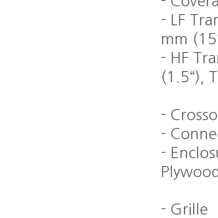
- Covera
- LF Tr
mm (15
- HF Tr
(1.5“),
- Cross
- Conne
- Enclo
Plywood,
- Grille