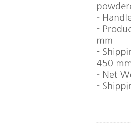
powder
- Handl
- Produ
mm
- Shipp
450 m
- Net W
- Shipp