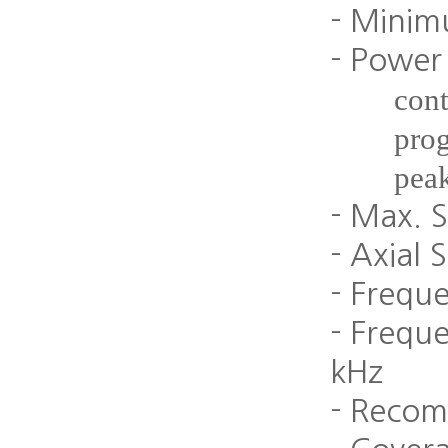
- Mini
- Power
con
pro
pea
- Max. 
- Axial S
- Frequ
- Frequ
kHz
- Reco