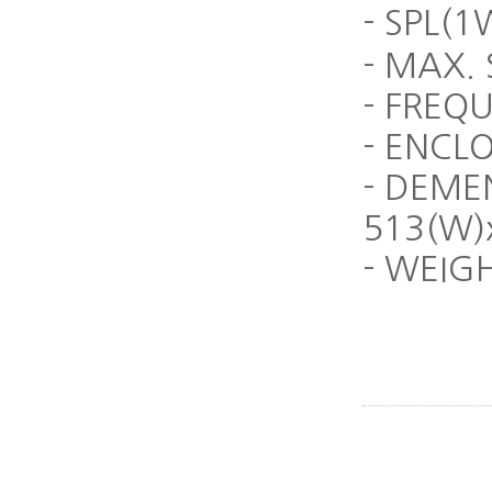
- SPL(
- MAX.
- FREQ
- ENCL
- DEME
513(W)
- WEIG