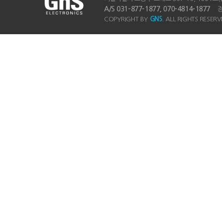
A/S 031-877-1877, 070-4814-1877
경기
COPYRIGHT BY
GNS
. ALL RIGHTS RESERV