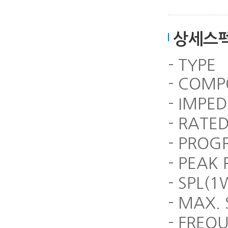
상세스
- TYPE
- COMP
- IMPE
- RATE
- PRO
- PEAK
- SPL(
- MAX.
- FREQ