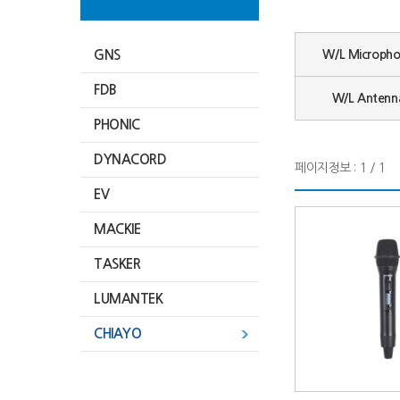
GNS
W/L Microph
FDB
W/L Antenn
PHONIC
DYNACORD
페이지정보 : 1 / 1
EV
MACKIE
TASKER
LUMANTEK
CHIAYO